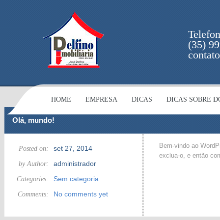
Telefo
(35) 9
contat
HOME
EMPRESA
DICAS
DICAS SOBRE 
Olá, mundo!
Bem-vindo ao WordPre
set 27, 2014
Posted on:
exclua-o, e então com
administrador
by Author:
Sem categoria
Categories:
No comments yet
Comments: